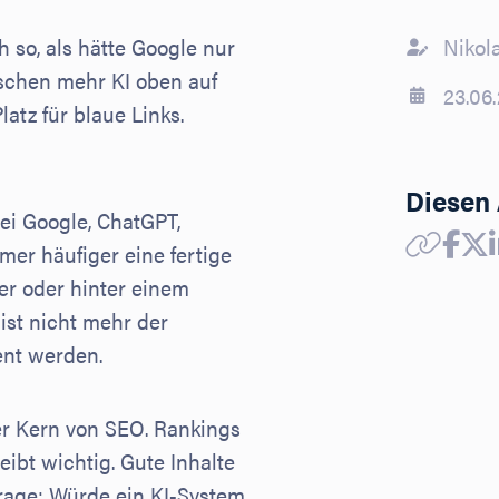
 so, als hätte Google nur
Nikol
sschen mehr KI oben auf
23.06
atz für blaue Links.
Diesen 
bei Google, ChatGPT,
mer häufiger eine fertige
er oder hinter einem
 ist nicht mehr der
ent werden.
r Kern von SEO. Rankings
eibt wichtig. Gute Inhalte
rage: Würde ein KI-System