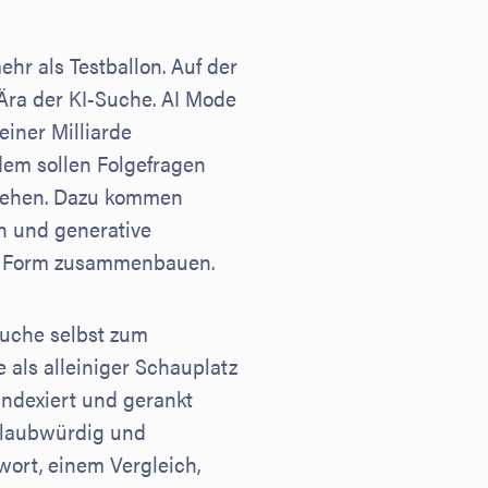
hr als Testballon. Auf der
Ära der KI-Suche. AI Mode
iner Milliarde
dem sollen Folgefragen
rgehen. Dazu kommen
n und generative
er Form zusammenbauen.
Suche selbst zum
e als alleiniger Schauplatz
indexiert und gerankt
 glaubwürdig und
twort, einem Vergleich,