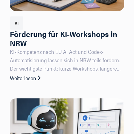
AI
Förderung für KI-Workshops in
NRW
KI-Kompetenz nach EU AI Act und Codex-
Automatisierung lassen sich in NRW teils fördern.
Der wichtigste Punkt: kurze Workshops, längere
Qualifizierungen und Beratungsprogramme folgen
Weiterlesen
: Förderung für KI-Workshops in NRW
völlig unterschiedlichen Regeln.