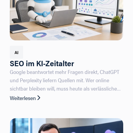
AI
SEO im KI-Zeitalter
Google beantwortet mehr Fragen direkt, ChatGPT
und Perplexity liefern Quellen mit. Wer online
sichtbar bleiben will, muss heute als verlässliche
Quelle für Menschen und KI-Systeme erkennbar
Weiterlesen
: SEO im KI-Zeitalter
sein.